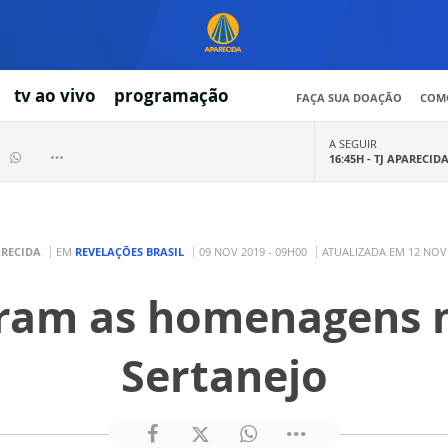
tv ao vivo
programação
FAÇA SUA DOAÇÃO
COMO
A SEGUIR
16:45H -
TJ APARECID
ARECIDA
EM
REVELAÇÕES BRASIL
09 NOV 2019 - 09H00
ATUALIZADA EM 12 NOV 
ram as homenagens 
Sertanejo