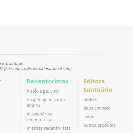
reito autoral.
12 (faleconosco@santuarionacional.com).
P
Redentoristas
Editora
Santuário
história pe. vitor
bíblias
hospedagem santo
afonso
deus conosco
missionários
livros
redentoristas
outros produtos
missões redentoristas