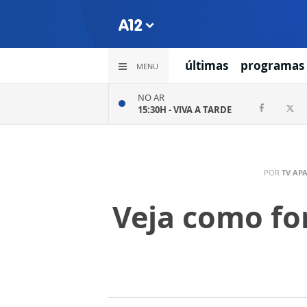
últimas
programas
MENU
NO AR
15:30H -
VIVA A TARDE
POR
TV AP
Veja como fo