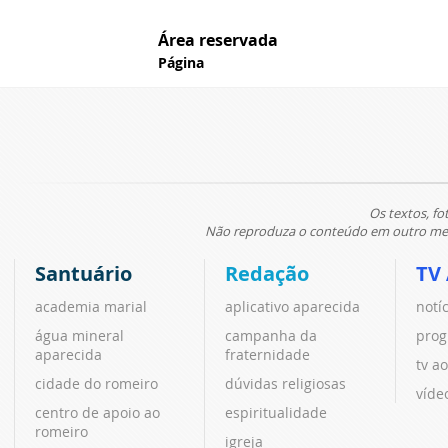
Área reservada
Página
Os textos, fo
Não reproduza o conteúdo em outro meio
Santuário
Redação
TV
academia marial
aplicativo aparecida
notí
água mineral
campanha da
prog
aparecida
fraternidade
tv ao
cidade do romeiro
dúvidas religiosas
víde
centro de apoio ao
espiritualidade
romeiro
igreja