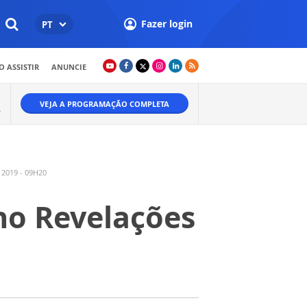
Fazer login
PT
 ASSISTIR
ANUNCIE
VEJA A PROGRAMAÇÃO COMPLETA
A
2019 - 09H20
no Revelações