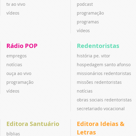
tv ao vivo
podcast
vídeos
programação
programas
vídeos
Rádio POP
Redentoristas
empregos
história pe. vitor
notícias
hospedagem santo afonso
ouça ao vivo
missionários redentoristas
programação
missões redentoristas
vídeos
notícias
obras sociais redentoristas
secretariado vocacional
Editora Santuário
Editora Ideias &
Letras
bíblias