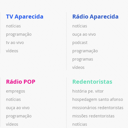
TV Aparecida
Rádio Aparecida
notícias
notícias
programação
ouça ao vivo
tv ao vivo
podcast
vídeos
programação
programas
vídeos
Rádio POP
Redentoristas
empregos
história pe. vitor
notícias
hospedagem santo afonso
ouça ao vivo
missionários redentoristas
programação
missões redentoristas
vídeos
notícias