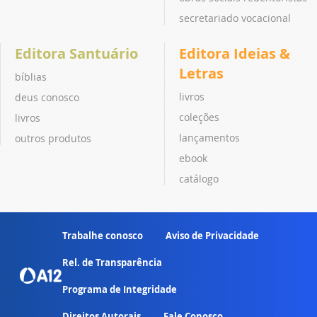
secretariado vocacional
Editora Santuário
Editora Ideias &
Letras
bíblias
livros
deus conosco
coleções
livros
lançamentos
outros produtos
ebook
catálogo
Trabalhe conosco
Aviso de Privacidade
Rel. de Transparência
Programa de Integridade
Direitos Autorais
Fale Conosco