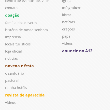
centro de eventos pe. vitor
igreja
contato
infográficos
doação
libras
notícias
família dos devotos
orações
história de nossa senhora
papa
imprensa
vídeos
locais turísticos
anuncie no A12
loja oficial
notícias
novena e festa
o santuário
pastoral
rainha hotéis
revista de aparecida
vídeos