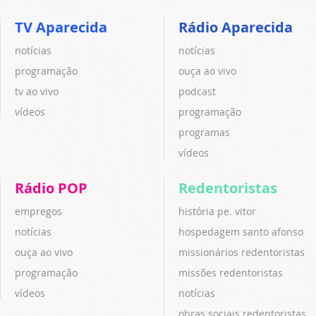
TV Aparecida
Rádio Aparecida
notícias
notícias
programação
ouça ao vivo
tv ao vivo
podcast
vídeos
programação
programas
vídeos
Rádio POP
Redentoristas
empregos
história pe. vitor
notícias
hospedagem santo afonso
ouça ao vivo
missionários redentoristas
programação
missões redentoristas
vídeos
notícias
obras sociais redentoristas