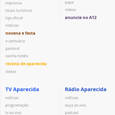
papa
imprensa
vídeos
locais turísticos
anuncie no A12
loja oficial
notícias
novena e festa
o santuário
pastoral
rainha hotéis
revista de aparecida
vídeos
TV Aparecida
Rádio Aparecida
notícias
notícias
programação
ouça ao vivo
tv ao vivo
podcast