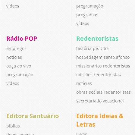
vídeos
programação
programas
vídeos
Rádio POP
Redentoristas
empregos
história pe. vitor
notícias
hospedagem santo afonso
ouça ao vivo
missionários redentoristas
programação
missões redentoristas
vídeos
notícias
obras sociais redentoristas
secretariado vocacional
Editora Santuário
Editora Ideias &
Letras
bíblias
livros
deus conosco