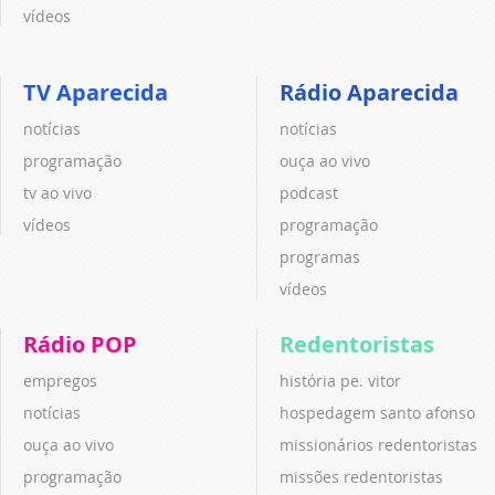
vídeos
TV Aparecida
Rádio Aparecida
notícias
notícias
programação
ouça ao vivo
tv ao vivo
podcast
vídeos
programação
programas
vídeos
Rádio POP
Redentoristas
empregos
história pe. vitor
notícias
hospedagem santo afonso
ouça ao vivo
missionários redentoristas
programação
missões redentoristas