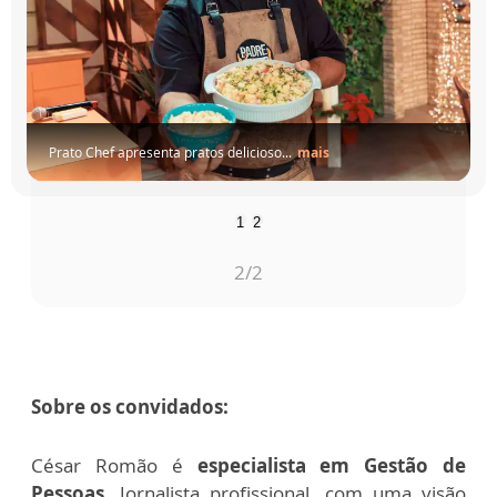
Cantora e compositora Li Maria também...
mais
1
2
1
/2
Sobre os convidados:
César Romão é
especialista em Gestão de
Pessoas
. Jornalista profissional, com uma visão