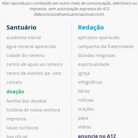
Não reproduza o conteúdo em outro meio de comunicação, eletrônico ou
impresso, sem autorização expressa do A12
(faleconosco@santuarionacional.com).
Santuário
Redação
academia marial
aplicativo aparecida
água mineral aparecida
campanha da fraternidade
cidade do romeiro
dúvidas religiosas
centro de apoio ao romeiro
espiritualidade
centro de eventos pe. vitor
igreja
contato
infográficos
doação
libras
notícias
família dos devotos
orações
história de nossa senhora
papa
imprensa
vídeos
locais turísticos
anuncie no A12
loja oficial