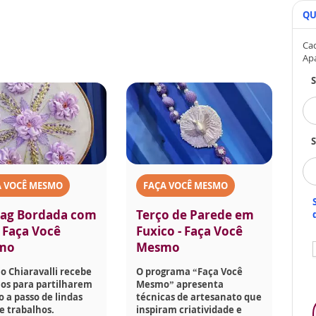
QU
Cad
Ap
S
A VOCÊ MESMO
FAÇA VOCÊ MESMO
ag Bordada com
Terço de Parede em
- Faça Você
Fuxico - Faça Você
mo
Mesmo
o Chiaravalli recebe
O programa “Faça Você
os para partilharem
Mesmo” apresenta
o a passo de lindas
técnicas de artesanato que
e trabalhos.
inspiram criatividade e