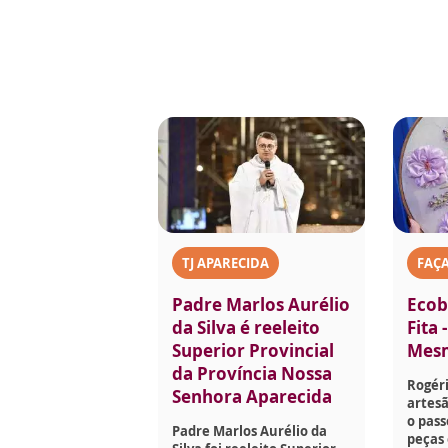
TJ APARECIDA
FAÇ
Padre Marlos Aurélio
Ecob
da Silva é reeleito
Fita 
Superior Provincial
Mes
da Província Nossa
Rogéri
Senhora Aparecida
artesã
o pass
Padre Marlos Aurélio da
peças 