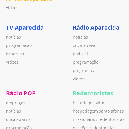
vídeos
TV Aparecida
Rádio Aparecida
notícias
notícias
programação
ouça ao vivo
tv ao vivo
podcast
vídeos
programação
programas
vídeos
Rádio POP
Redentoristas
empregos
história pe. vitor
notícias
hospedagem santo afonso
ouça ao vivo
missionários redentoristas
programação
missões redentoristas