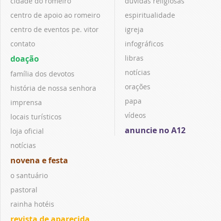
cidade do romeiro
dúvidas religiosas
centro de apoio ao romeiro
espiritualidade
centro de eventos pe. vitor
igreja
contato
infográficos
doação
libras
notícias
família dos devotos
orações
história de nossa senhora
papa
imprensa
vídeos
locais turísticos
anuncie no A12
loja oficial
notícias
novena e festa
o santuário
pastoral
rainha hotéis
revista de aparecida