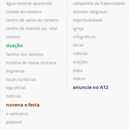
água mineral aparecida
campanha da fraternidade
cidade do romeiro
dúvidas religiosas
centro de apoio ao romeiro
espiritualidade
centro de eventos pe. vitor
igreja
contato
infográficos
doação
libras
notícias
família dos devotos
orações
história de nossa senhora
papa
imprensa
vídeos
locais turísticos
anuncie no A12
loja oficial
notícias
novena e festa
o santuário
pastoral