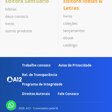
Editora Santuário
Editora Ideias &
Letras
bíblias
livros
deus conosco
coleções
livros
lançamentos
outros produtos
ebook
catálogo
Trabalhe conosco
Aviso de Privacidade
Rel. de Transparência
Programa de Integridade
Direitos Autorais
Fale Conosco
© 2007 - 2026. A12 - Conectados pela fé.