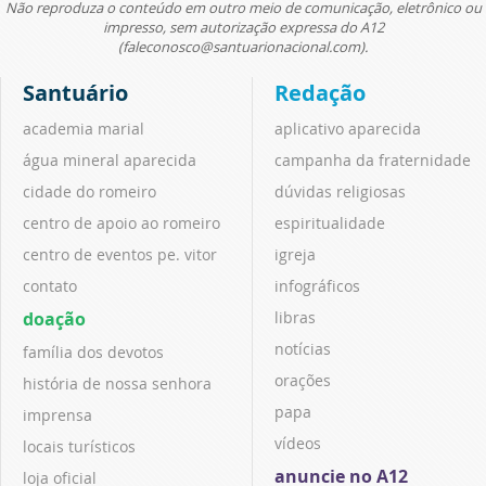
Não reproduza o conteúdo em outro meio de comunicação, eletrônico ou
impresso, sem autorização expressa do A12
(faleconosco@santuarionacional.com).
Santuário
Redação
academia marial
aplicativo aparecida
água mineral aparecida
campanha da fraternidade
cidade do romeiro
dúvidas religiosas
centro de apoio ao romeiro
espiritualidade
centro de eventos pe. vitor
igreja
contato
infográficos
doação
libras
notícias
família dos devotos
orações
história de nossa senhora
papa
imprensa
vídeos
locais turísticos
anuncie no A12
loja oficial