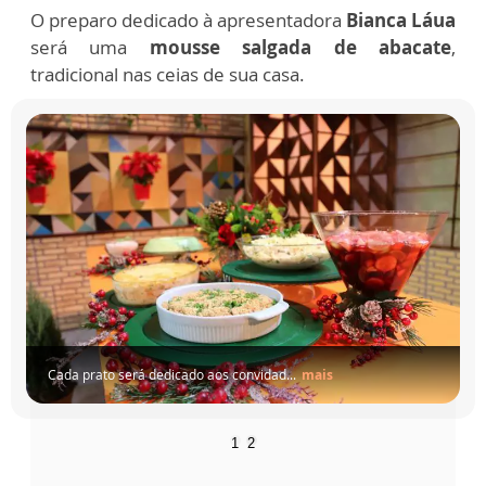
O preparo dedicado à apresentadora
Bianca Láua
será uma
mousse salgada de abacate
,
tradicional nas ceias de sua casa.
is
Cada prato será dedicado aos convidad...
mais
1
2