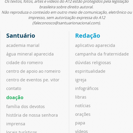
Os textos, fotos, artes e vídeos do A12 estão protegidos pela legislação
brasileira sobre direito autoral.
Não reproduza o conteúdo em outro meio de comunicação, eletrônico ou
impresso, sem autorização expressa do A12
(faleconosco@santuarionacional.com).
Santuário
Redação
academia marial
aplicativo aparecida
água mineral aparecida
campanha da fraternidade
cidade do romeiro
dúvidas religiosas
centro de apoio ao romeiro
espiritualidade
centro de eventos pe. vitor
igreja
contato
infográficos
doação
libras
notícias
família dos devotos
orações
história de nossa senhora
papa
imprensa
vídeos
locais turísticos