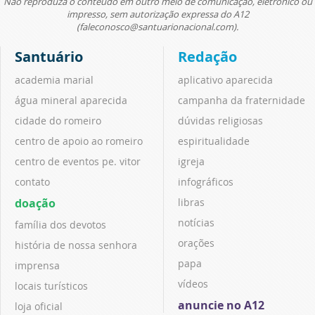
Não reproduza o conteúdo em outro meio de comunicação, eletrônico ou
impresso, sem autorização expressa do A12
(faleconosco@santuarionacional.com).
Santuário
Redação
academia marial
aplicativo aparecida
água mineral aparecida
campanha da fraternidade
cidade do romeiro
dúvidas religiosas
centro de apoio ao romeiro
espiritualidade
centro de eventos pe. vitor
igreja
contato
infográficos
doação
libras
notícias
família dos devotos
orações
história de nossa senhora
papa
imprensa
vídeos
locais turísticos
anuncie no A12
loja oficial