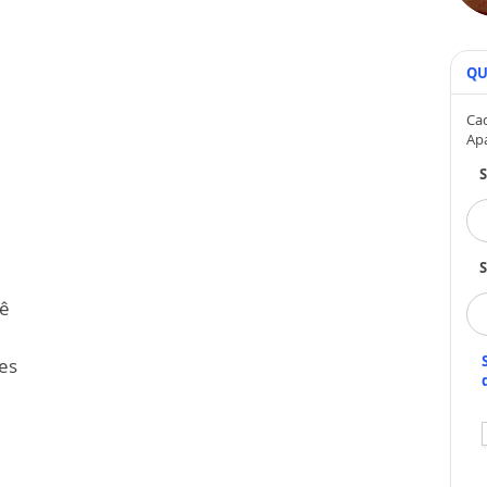
QU
Cad
Ap
S
dê
es