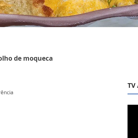
olho de moqueca
TV
rência