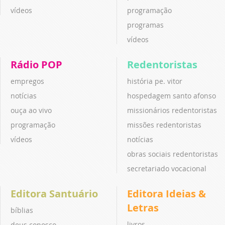
vídeos
programação
programas
vídeos
Rádio POP
Redentoristas
empregos
história pe. vitor
notícias
hospedagem santo afonso
ouça ao vivo
missionários redentoristas
programação
missões redentoristas
vídeos
notícias
obras sociais redentoristas
secretariado vocacional
Editora Santuário
Editora Ideias &
Letras
bíblias
livros
deus conosco