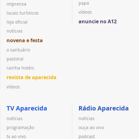
papa
imprensa
vídeos
locais turísticos
anuncie no A12
loja oficial
notícias
novena e festa
o santuário
pastoral
rainha hotéis
revista de aparecida
vídeos
TV Aparecida
Rádio Aparecida
notícias
notícias
programação
ouça ao vivo
tv ao vivo
podcast