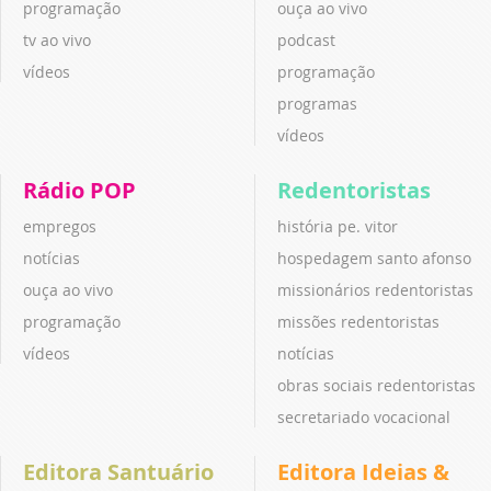
programação
ouça ao vivo
tv ao vivo
podcast
vídeos
programação
programas
vídeos
Rádio POP
Redentoristas
empregos
história pe. vitor
notícias
hospedagem santo afonso
ouça ao vivo
missionários redentoristas
programação
missões redentoristas
vídeos
notícias
obras sociais redentoristas
secretariado vocacional
Editora Santuário
Editora Ideias &