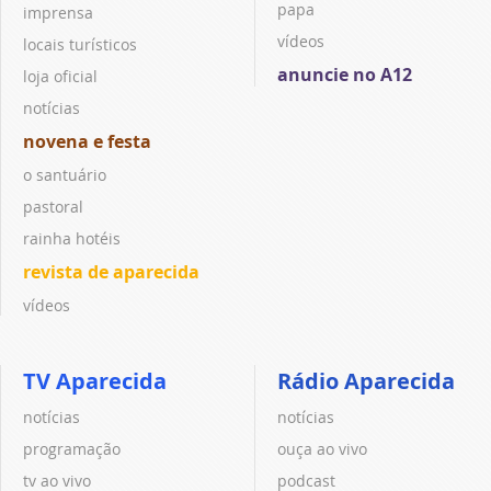
papa
imprensa
vídeos
locais turísticos
anuncie no A12
loja oficial
notícias
novena e festa
o santuário
pastoral
rainha hotéis
revista de aparecida
vídeos
TV Aparecida
Rádio Aparecida
notícias
notícias
programação
ouça ao vivo
tv ao vivo
podcast