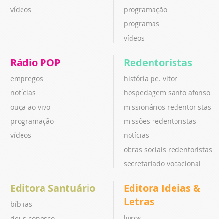
vídeos
programação
programas
vídeos
Rádio POP
Redentoristas
empregos
história pe. vitor
notícias
hospedagem santo afonso
ouça ao vivo
missionários redentoristas
programação
missões redentoristas
vídeos
notícias
obras sociais redentoristas
secretariado vocacional
Editora Santuário
Editora Ideias &
Letras
bíblias
livros
deus conosco