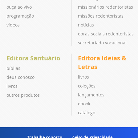
ouça ao vivo
missionários redentoristas
programação
missões redentoristas
vídeos
notícias
obras sociais redentoristas
secretariado vocacional
Editora Santuário
Editora Ideias &
Letras
bíblias
livros
deus conosco
coleções
livros
lançamentos
outros produtos
ebook
catálogo
Trabalhe conosco
Aviso de Privacidade