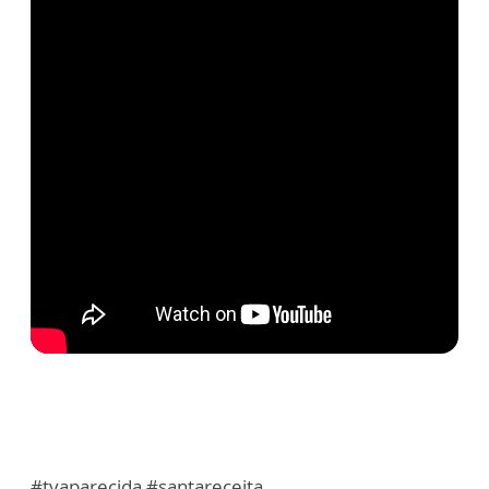
#tvaparecida #santareceita