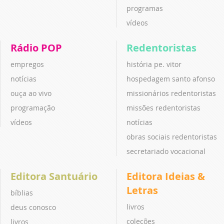
programas
vídeos
Rádio POP
Redentoristas
empregos
história pe. vitor
notícias
hospedagem santo afonso
ouça ao vivo
missionários redentoristas
programação
missões redentoristas
vídeos
notícias
obras sociais redentoristas
secretariado vocacional
Editora Santuário
Editora Ideias &
Letras
bíblias
livros
deus conosco
coleções
livros