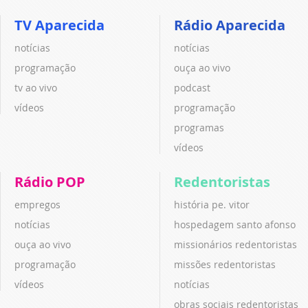
TV Aparecida
Rádio Aparecida
notícias
notícias
programação
ouça ao vivo
tv ao vivo
podcast
vídeos
programação
programas
vídeos
Rádio POP
Redentoristas
empregos
história pe. vitor
notícias
hospedagem santo afonso
ouça ao vivo
missionários redentoristas
programação
missões redentoristas
vídeos
notícias
obras sociais redentoristas