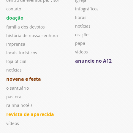
centro de eventos pe. vitor
igreja
contato
infográficos
doação
libras
notícias
família dos devotos
orações
história de nossa senhora
papa
imprensa
vídeos
locais turísticos
anuncie no A12
loja oficial
notícias
novena e festa
o santuário
pastoral
rainha hotéis
revista de aparecida
vídeos