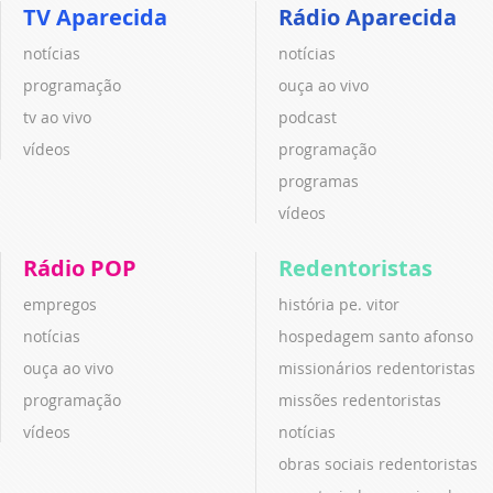
TV Aparecida
Rádio Aparecida
notícias
notícias
programação
ouça ao vivo
tv ao vivo
podcast
vídeos
programação
programas
vídeos
Rádio POP
Redentoristas
empregos
história pe. vitor
notícias
hospedagem santo afonso
ouça ao vivo
missionários redentoristas
programação
missões redentoristas
vídeos
notícias
obras sociais redentoristas