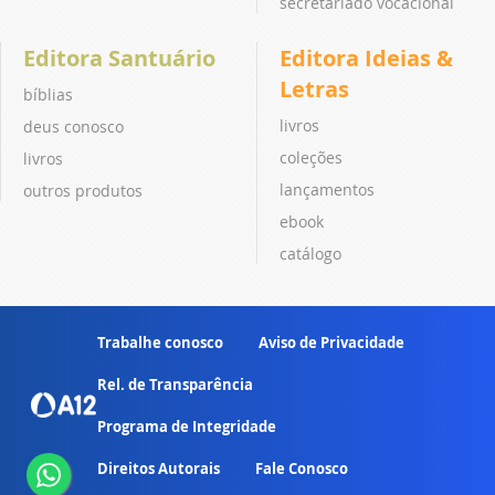
secretariado vocacional
Editora Santuário
Editora Ideias &
Letras
bíblias
livros
deus conosco
coleções
livros
lançamentos
outros produtos
ebook
catálogo
Trabalhe conosco
Aviso de Privacidade
Rel. de Transparência
Programa de Integridade
Direitos Autorais
Fale Conosco