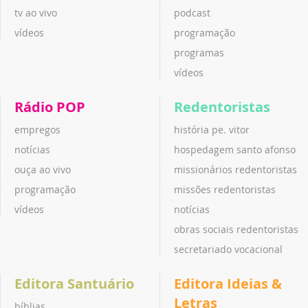
tv ao vivo
podcast
vídeos
programação
programas
vídeos
Rádio POP
Redentoristas
empregos
história pe. vitor
notícias
hospedagem santo afonso
ouça ao vivo
missionários redentoristas
programação
missões redentoristas
vídeos
notícias
obras sociais redentoristas
secretariado vocacional
Editora Santuário
Editora Ideias &
Letras
bíblias