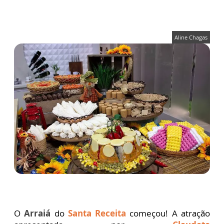
Aline Chagas
O
Arraiá
do
Santa Receita
começou! A atração