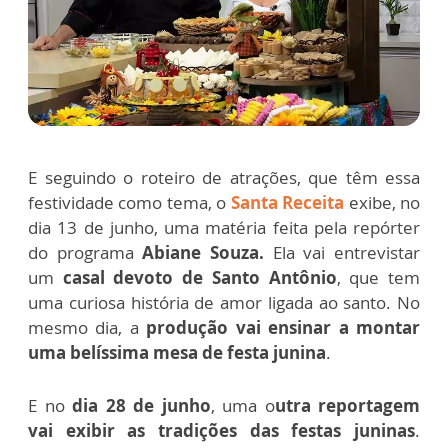
E seguindo o roteiro de atrações, que têm essa
festividade como tema, o
Santa Receita
exibe, no
dia 13 de junho, uma matéria feita pela repórter
do programa
Abiane Souza.
Ela vai entrevistar
um
casal devoto de Santo Antônio
, que tem
uma curiosa história de amor ligada ao santo. No
mesmo dia, a
produção vai ensinar a montar
uma belíssima mesa de festa junin
a
.
E no
dia 28 de junho
, uma o
utra reportagem
vai exibir as tradições das festas juninas
.