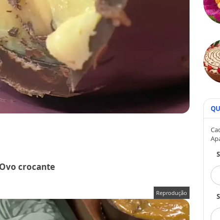
QU
Cad
Ap
 Ovo crocante
Reprodução
S