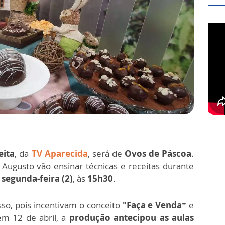
eita
, da
TV Aparecida
, será de
Ovos de Páscoa
.
Augusto vão ensinar técnicas e receitas durante
a
segunda-feira (2)
, às
15h30
.
so, pois incentivam o conceito
"Faça e Venda”
e
m 12 de abril, a
produção antecipou as aulas