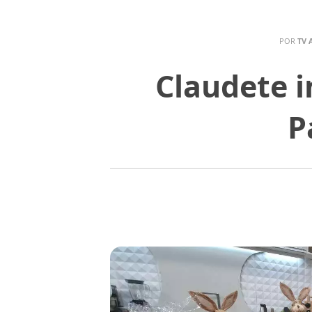
POR
TV 
Claudete i
P