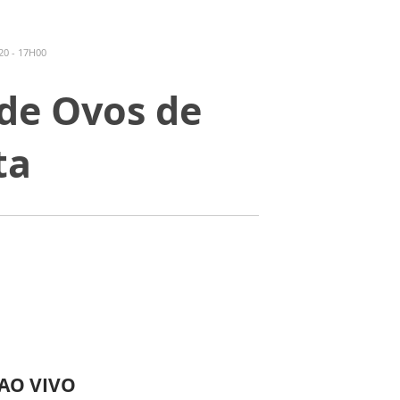
0 - 17H00
 de Ovos de
ta
 AO VIVO