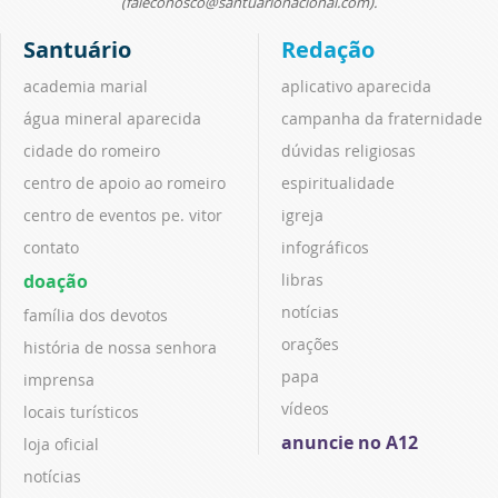
(faleconosco@santuarionacional.com).
Santuário
Redação
academia marial
aplicativo aparecida
água mineral aparecida
campanha da fraternidade
cidade do romeiro
dúvidas religiosas
centro de apoio ao romeiro
espiritualidade
centro de eventos pe. vitor
igreja
contato
infográficos
doação
libras
notícias
família dos devotos
orações
história de nossa senhora
papa
imprensa
vídeos
locais turísticos
anuncie no A12
loja oficial
notícias