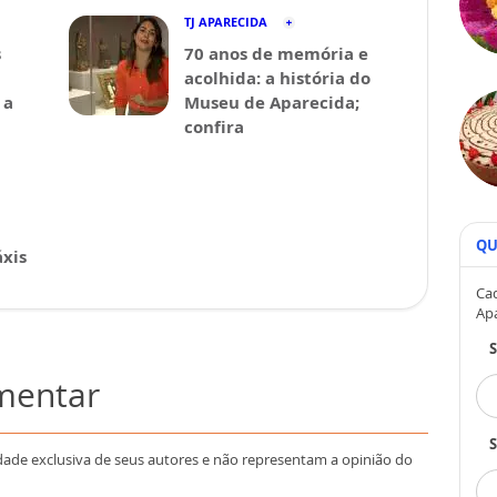
TJ APARECIDA
s
70 anos de memória e
acolhida: a história do
 a
Museu de Aparecida;
confira
QU
xis
Cad
Ap
omentar
S
dade exclusiva de seus autores e não representam a opinião do