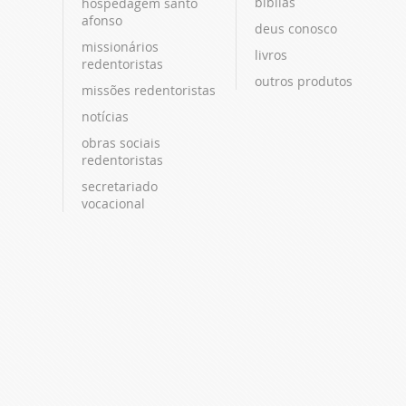
bíblias
hospedagem santo
afonso
deus conosco
missionários
livros
redentoristas
outros produtos
missões redentoristas
notícias
obras sociais
redentoristas
secretariado
vocacional