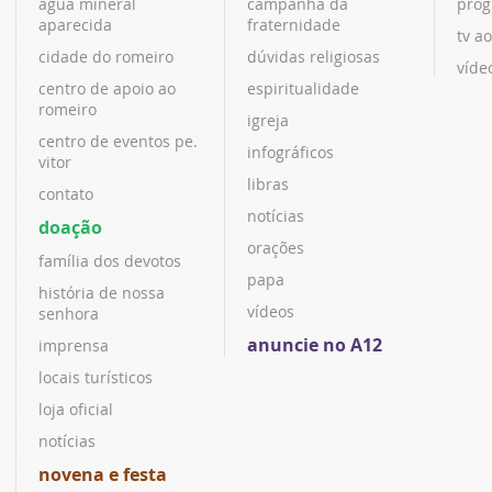
água mineral
campanha da
prog
aparecida
fraternidade
tv ao
cidade do romeiro
dúvidas religiosas
víde
centro de apoio ao
espiritualidade
romeiro
igreja
centro de eventos pe.
infográficos
vitor
libras
contato
notícias
doação
orações
família dos devotos
papa
história de nossa
vídeos
senhora
anuncie no A12
imprensa
locais turísticos
loja oficial
notícias
novena e festa