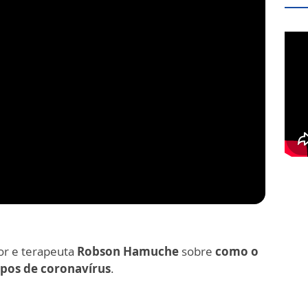
or e terapeuta
Robson Hamuche
sobre
como o
pos de coronavírus
.