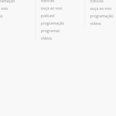
notícias
ramação
notícias
ouça ao vivo
 vivo
ouça ao vivo
podcast
os
programação
programação
vídeos
programas
vídeos