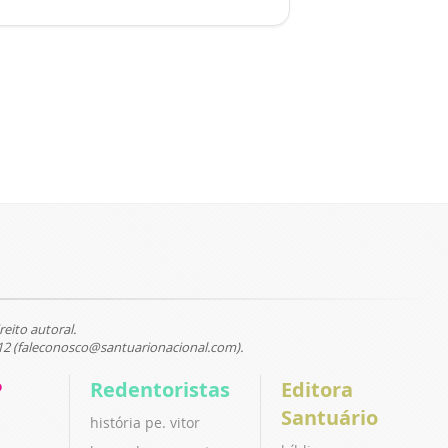
reito autoral.
12 (faleconosco@santuarionacional.com).
P
Redentoristas
Editora
Santuário
história pe. vitor