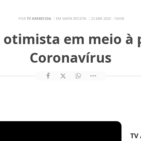
POR
TV APARECIDA
EM SANTA RECEITA
23 ABR 2020 - 15H58
 otimista em meio à
Coronavírus
TV