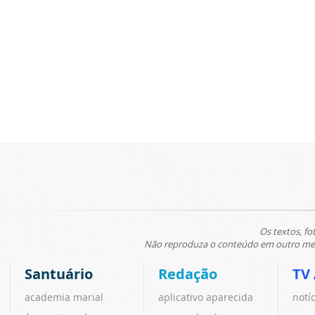
Os textos, fo
Não reproduza o conteúdo em outro meio
Santuário
Redação
TV
academia marial
aplicativo aparecida
notí