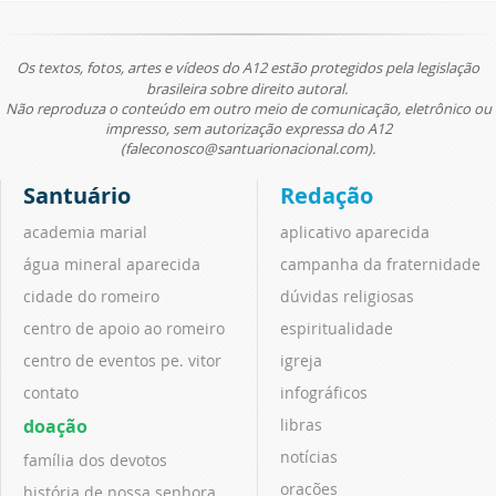
Os textos, fotos, artes e vídeos do A12 estão protegidos pela legislação
brasileira sobre direito autoral.
Não reproduza o conteúdo em outro meio de comunicação, eletrônico ou
impresso, sem autorização expressa do A12
(faleconosco@santuarionacional.com).
Santuário
Redação
academia marial
aplicativo aparecida
água mineral aparecida
campanha da fraternidade
cidade do romeiro
dúvidas religiosas
centro de apoio ao romeiro
espiritualidade
centro de eventos pe. vitor
igreja
contato
infográficos
doação
libras
notícias
família dos devotos
orações
história de nossa senhora