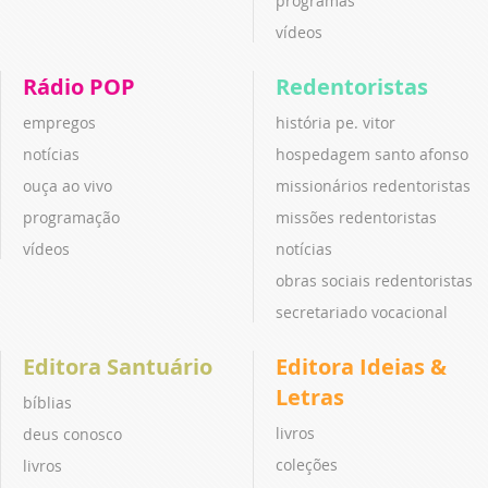
programas
vídeos
Rádio POP
Redentoristas
empregos
história pe. vitor
notícias
hospedagem santo afonso
ouça ao vivo
missionários redentoristas
programação
missões redentoristas
vídeos
notícias
obras sociais redentoristas
secretariado vocacional
Editora Santuário
Editora Ideias &
Letras
bíblias
livros
deus conosco
coleções
livros