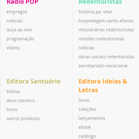
Rádio POP
Redentoristas
empregos
história pe. vitor
notícias
hospedagem santo afonso
ouça ao vivo
missionários redentoristas
programação
missões redentoristas
vídeos
notícias
obras sociais redentoristas
secretariado vocacional
Editora Santuário
Editora Ideias &
Letras
bíblias
livros
deus conosco
coleções
livros
lançamentos
outros produtos
ebook
catálogo