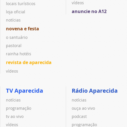
vídeos
locais turísticos
anuncie no A12
loja oficial
notícias
novena e festa
o santuário
pastoral
rainha hotéis
revista de aparecida
vídeos
TV Aparecida
Rádio Aparecida
notícias
notícias
programação
ouça ao vivo
tv ao vivo
podcast
vídeos
programação