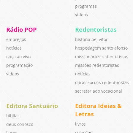
programas
vídeos
Rádio POP
Redentoristas
empregos
história pe. vitor
notícias
hospedagem santo afonso
ouça ao vivo
missionários redentoristas
programação
missões redentoristas
vídeos
notícias
obras sociais redentoristas
secretariado vocacional
Editora Santuário
Editora Ideias &
Letras
bíblias
livros
deus conosco
coleções
livros