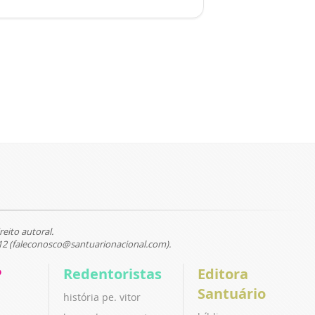
reito autoral.
12 (faleconosco@santuarionacional.com).
P
Redentoristas
Editora
Santuário
história pe. vitor