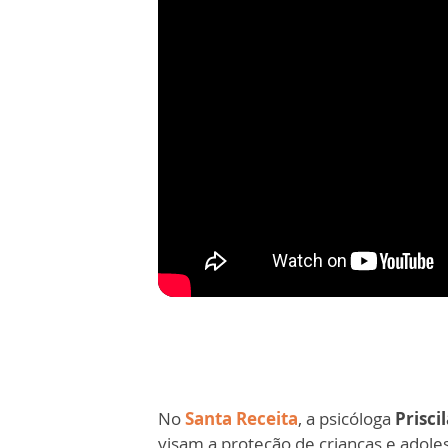
No
Santa Receita
, a psicóloga
Prisci
visam a proteção de crianças e adole