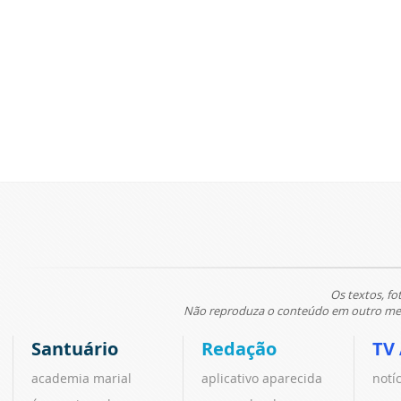
Os textos, fo
Não reproduza o conteúdo em outro meio
Santuário
Redação
TV
academia marial
aplicativo aparecida
notí