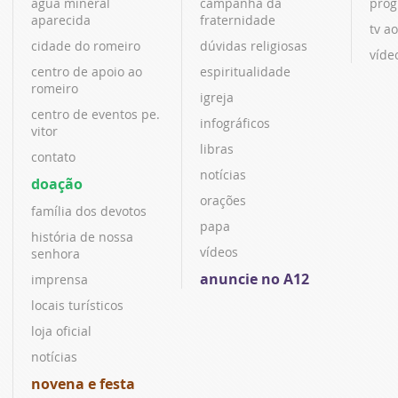
água mineral
campanha da
prog
aparecida
fraternidade
tv ao
cidade do romeiro
dúvidas religiosas
víde
centro de apoio ao
espiritualidade
romeiro
igreja
centro de eventos pe.
infográficos
vitor
libras
contato
notícias
doação
orações
família dos devotos
papa
história de nossa
vídeos
senhora
anuncie no A12
imprensa
locais turísticos
loja oficial
notícias
novena e festa