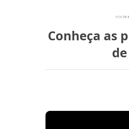
POR
TV 
Conheça as pr
de