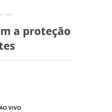
1 - 11H11
sam a proteção
tes
 AO VIVO