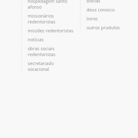
bíblias
hospedagem santo
afonso
deus conosco
missionários
livros
redentoristas
outros produtos
missões redentoristas
notícias
obras sociais
redentoristas
secretariado
vocacional