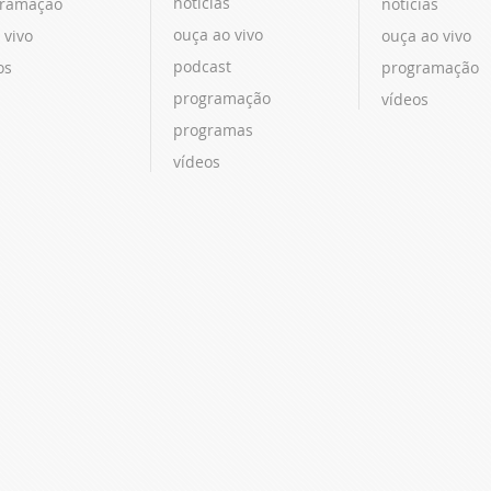
notícias
ramação
notícias
ouça ao vivo
 vivo
ouça ao vivo
podcast
os
programação
programação
vídeos
programas
vídeos