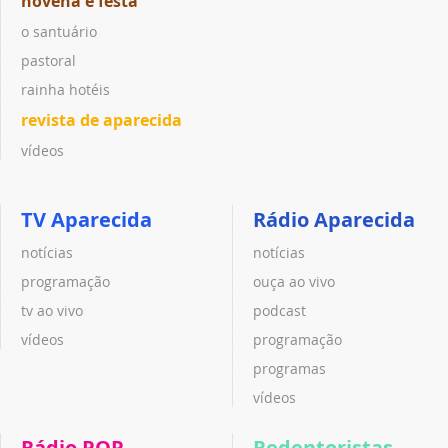
novena e festa
o santuário
pastoral
rainha hotéis
revista de aparecida
vídeos
TV Aparecida
Rádio Aparecida
notícias
notícias
programação
ouça ao vivo
tv ao vivo
podcast
vídeos
programação
programas
vídeos
Rádio POP
Redentoristas