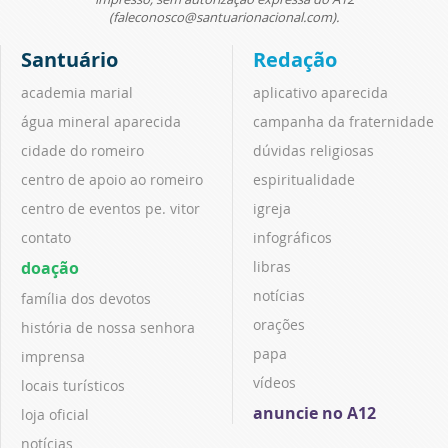
(faleconosco@santuarionacional.com).
Santuário
Redação
academia marial
aplicativo aparecida
água mineral aparecida
campanha da fraternidade
cidade do romeiro
dúvidas religiosas
centro de apoio ao romeiro
espiritualidade
centro de eventos pe. vitor
igreja
contato
infográficos
doação
libras
notícias
família dos devotos
orações
história de nossa senhora
papa
imprensa
vídeos
locais turísticos
anuncie no A12
loja oficial
notícias