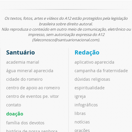
Os textos, fotos, artes e vídeos do A12 estão protegidos pela legislação
brasileira sobre direito autoral.
Não reproduza o conteúdo em outro meio de comunicação, eletrônico ou
impresso, sem autorização expressa do A12
(faleconosco@santuarionacional.com).
Santuário
Redação
academia marial
aplicativo aparecida
água mineral aparecida
campanha da fraternidade
cidade do romeiro
dúvidas religiosas
centro de apoio ao romeiro
espiritualidade
centro de eventos pe. vitor
igreja
contato
infográficos
doação
libras
notícias
família dos devotos
orações
história de nossa senhora