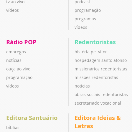
tv ao vivo
podcast
vídeos
programação
programas
vídeos
Rádio POP
Redentoristas
empregos
história pe. vitor
notícias
hospedagem santo afonso
ouça ao vivo
missionários redentoristas
programação
missões redentoristas
vídeos
notícias
obras sociais redentoristas
secretariado vocacional
Editora Santuário
Editora Ideias &
Letras
bíblias