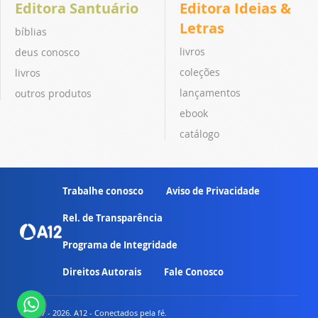
Editora Santuário
Editora Ideias &
Letras
bíblias
livros
deus conosco
coleções
livros
lançamentos
outros produtos
ebook
catálogo
Trabalhe conosco
Aviso de Privacidade
Rel. de Transparência
Programa de Integridade
Direitos Autorais
Fale Conosco
© 2007 - 2026. A12 - Conectados pela fé.