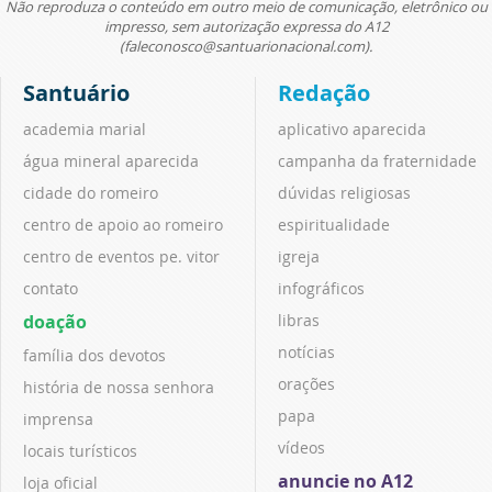
Não reproduza o conteúdo em outro meio de comunicação, eletrônico ou
impresso, sem autorização expressa do A12
(faleconosco@santuarionacional.com).
Santuário
Redação
academia marial
aplicativo aparecida
água mineral aparecida
campanha da fraternidade
cidade do romeiro
dúvidas religiosas
centro de apoio ao romeiro
espiritualidade
centro de eventos pe. vitor
igreja
contato
infográficos
doação
libras
notícias
família dos devotos
orações
história de nossa senhora
papa
imprensa
vídeos
locais turísticos
anuncie no A12
loja oficial