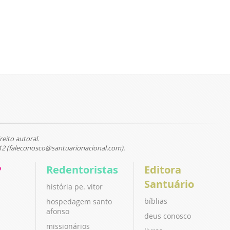
reito autoral.
12 (faleconosco@santuarionacional.com).
P
Redentoristas
Editora
Santuário
história pe. vitor
bíblias
hospedagem santo
afonso
deus conosco
missionários