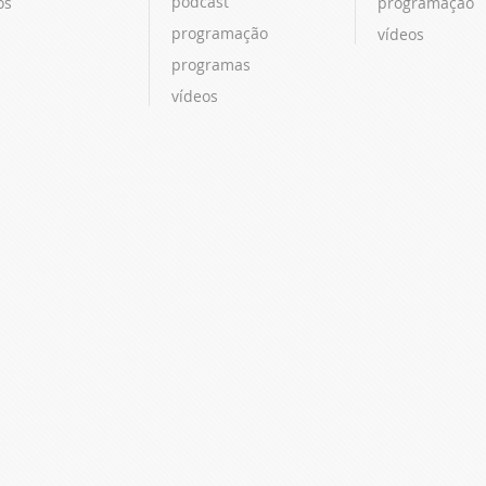
podcast
os
programação
programação
vídeos
programas
vídeos