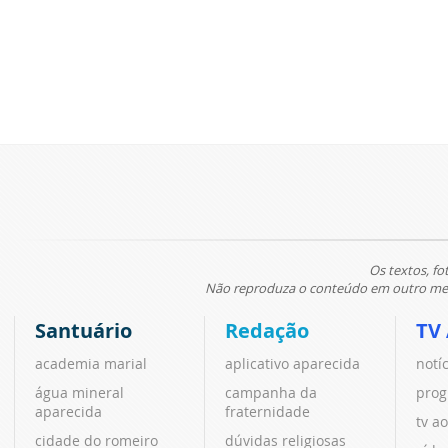
Os textos, fo
Não reproduza o conteúdo em outro meio
Santuário
Redação
TV
academia marial
aplicativo aparecida
notí
água mineral
campanha da
prog
aparecida
fraternidade
tv ao
cidade do romeiro
dúvidas religiosas