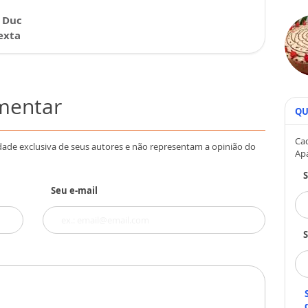
 Duc
exta
omentar
QU
Cad
dade exclusiva de seus autores e não representam a opinião do
Ap
Seu e-mail
S