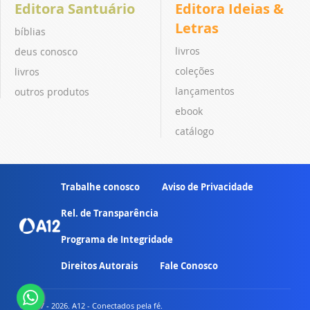
Editora Santuário
Editora Ideias &
Letras
bíblias
livros
deus conosco
coleções
livros
lançamentos
outros produtos
ebook
catálogo
Trabalhe conosco
Aviso de Privacidade
Rel. de Transparência
Programa de Integridade
Direitos Autorais
Fale Conosco
© 2007 - 2026. A12 - Conectados pela fé.