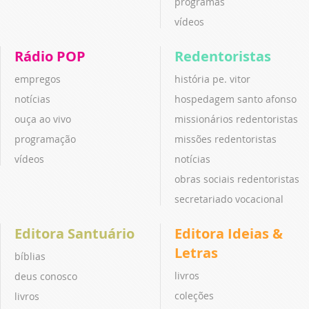
programas
vídeos
Rádio POP
Redentoristas
empregos
história pe. vitor
notícias
hospedagem santo afonso
ouça ao vivo
missionários redentoristas
programação
missões redentoristas
vídeos
notícias
obras sociais redentoristas
secretariado vocacional
Editora Santuário
Editora Ideias &
Letras
bíblias
livros
deus conosco
coleções
livros