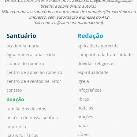
Os textos, fotos, artes e vídeos do A12 estão protegidos pela legislação
brasileira sobre direito autoral.
Não reproduza o conteúdo em outro meio de comunicação, eletrônico ou
impresso, sem autorização expressa do A12
(faleconosco@santuarionacional.com).
Santuário
Redação
academia marial
aplicativo aparecida
água mineral aparecida
campanha da fraternidade
cidade do romeiro
dúvidas religiosas
centro de apoio ao romeiro
espiritualidade
centro de eventos pe. vitor
igreja
contato
infográficos
doação
libras
notícias
família dos devotos
orações
história de nossa senhora
papa
imprensa
vídeos
locais turísticos