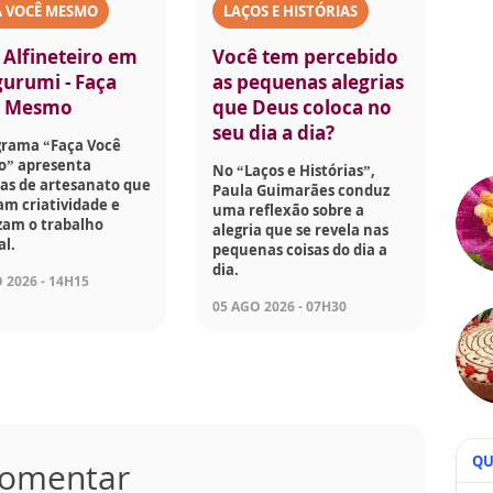
A VOCÊ MESMO
LAÇOS E HISTÓRIAS
 Alfineteiro em
Você tem percebido
urumi - Faça
as pequenas alegrias
ê Mesmo
que Deus coloca no
seu dia a dia?
grama “Faça Você
” apresenta
No “Laços e Histórias”,
as de artesanato que
Paula Guimarães conduz
am criatividade e
uma reflexão sobre a
zam o trabalho
alegria que se revela nas
l.
pequenas coisas do dia a
dia.
 2026 - 14H15
05 AGO 2026 - 07H30
QU
 comentar