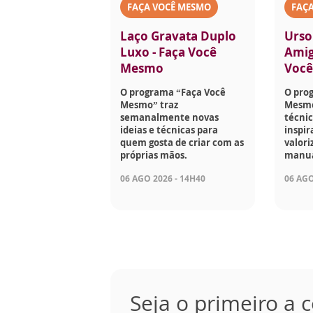
FAÇA VOCÊ MESMO
FAÇ
Laço Gravata Duplo
Urso
Luxo - Faça Você
Amig
Mesmo
Voc
O programa “Faça Você
O pro
Mesmo” traz
Mesmo
semanalmente novas
técnic
ideias e técnicas para
inspir
quem gosta de criar com as
valori
próprias mãos.
manua
06 AGO 2026 - 14H40
06 AGO
Seja o primeiro a