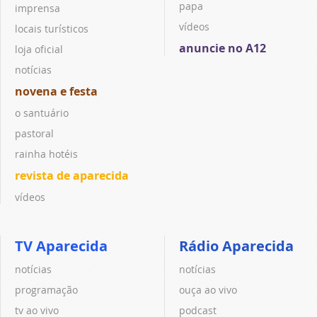
papa
imprensa
vídeos
locais turísticos
anuncie no A12
loja oficial
notícias
novena e festa
o santuário
pastoral
rainha hotéis
revista de aparecida
vídeos
TV Aparecida
Rádio Aparecida
notícias
notícias
programação
ouça ao vivo
tv ao vivo
podcast