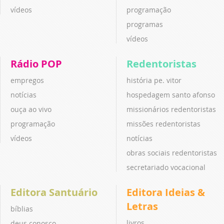
vídeos
programação
programas
vídeos
Rádio POP
Redentoristas
empregos
história pe. vitor
notícias
hospedagem santo afonso
ouça ao vivo
missionários redentoristas
programação
missões redentoristas
vídeos
notícias
obras sociais redentoristas
secretariado vocacional
Editora Santuário
Editora Ideias &
Letras
bíblias
livros
deus conosco