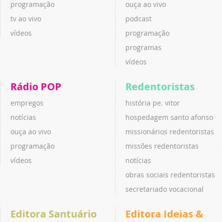
programação
ouça ao vivo
tv ao vivo
podcast
vídeos
programação
programas
vídeos
Rádio POP
Redentoristas
empregos
história pe. vitor
notícias
hospedagem santo afonso
ouça ao vivo
missionários redentoristas
programação
missões redentoristas
vídeos
notícias
obras sociais redentoristas
secretariado vocacional
Editora Santuário
Editora Ideias &