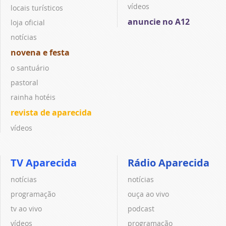
vídeos
locais turísticos
anuncie no A12
loja oficial
notícias
novena e festa
o santuário
pastoral
rainha hotéis
revista de aparecida
vídeos
TV Aparecida
Rádio Aparecida
notícias
notícias
programação
ouça ao vivo
tv ao vivo
podcast
vídeos
programação