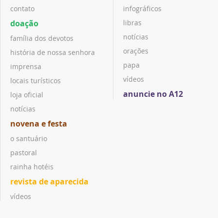
contato
infográficos
doação
libras
notícias
família dos devotos
orações
história de nossa senhora
papa
imprensa
vídeos
locais turísticos
anuncie no A12
loja oficial
notícias
novena e festa
o santuário
pastoral
rainha hotéis
revista de aparecida
vídeos