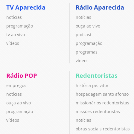
TV Aparecida
Rádio Aparecida
notícias
notícias
programação
ouça ao vivo
tv ao vivo
podcast
vídeos
programação
programas
vídeos
Rádio POP
Redentoristas
empregos
história pe. vitor
notícias
hospedagem santo afonso
ouça ao vivo
missionários redentoristas
programação
missões redentoristas
vídeos
notícias
obras sociais redentoristas