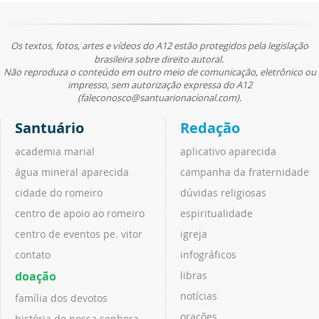
Os textos, fotos, artes e vídeos do A12 estão protegidos pela legislação
brasileira sobre direito autoral.
Não reproduza o conteúdo em outro meio de comunicação, eletrônico ou
impresso, sem autorização expressa do A12
(faleconosco@santuarionacional.com).
Santuário
Redação
academia marial
aplicativo aparecida
água mineral aparecida
campanha da fraternidade
cidade do romeiro
dúvidas religiosas
centro de apoio ao romeiro
espiritualidade
centro de eventos pe. vitor
igreja
contato
infográficos
doação
libras
notícias
família dos devotos
orações
história de nossa senhora