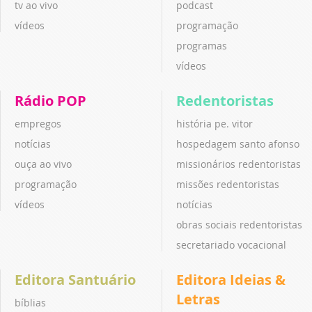
tv ao vivo
podcast
vídeos
programação
programas
vídeos
Rádio POP
Redentoristas
empregos
história pe. vitor
notícias
hospedagem santo afonso
ouça ao vivo
missionários redentoristas
programação
missões redentoristas
vídeos
notícias
obras sociais redentoristas
secretariado vocacional
Editora Santuário
Editora Ideias &
Letras
bíblias