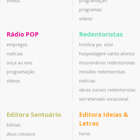
vídeos
programação
programas
vídeos
Rádio POP
Redentoristas
empregos
história pe. vitor
notícias
hospedagem santo afonso
ouça ao vivo
missionários redentoristas
programação
missões redentoristas
vídeos
notícias
obras sociais redentoristas
secretariado vocacional
Editora Santuário
Editora Ideias &
Letras
bíblias
livros
deus conosco