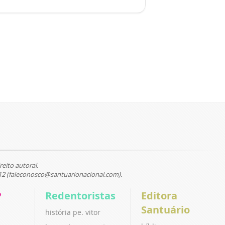
reito autoral.
12 (faleconosco@santuarionacional.com).
P
Redentoristas
Editora
Santuário
história pe. vitor