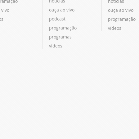
notícias
ramação
notícias
ouça ao vivo
 vivo
ouça ao vivo
podcast
os
programação
programação
vídeos
programas
vídeos