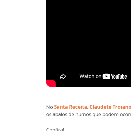
No
Santa Receita
,
Claudete Troian
os abalos de humos que podem ocorr
Confira!