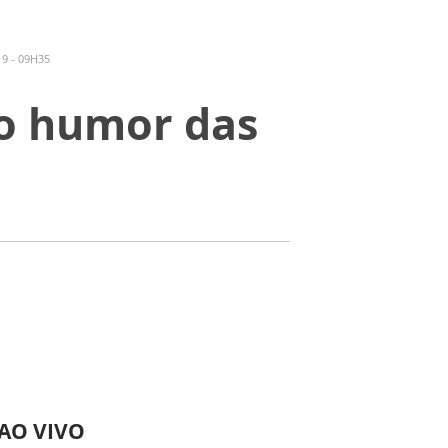
9 - 09H35
 o humor das
 AO VIVO