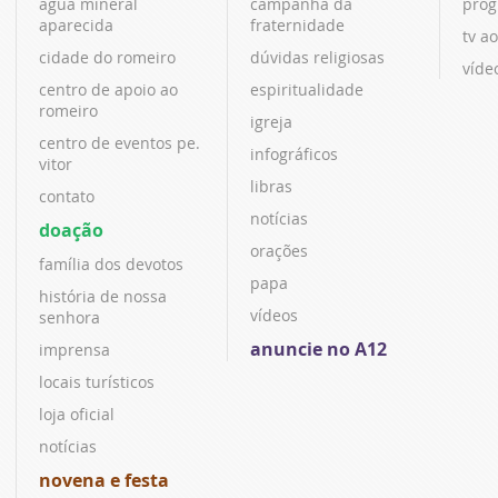
água mineral
campanha da
prog
aparecida
fraternidade
tv ao
cidade do romeiro
dúvidas religiosas
víde
centro de apoio ao
espiritualidade
romeiro
igreja
centro de eventos pe.
infográficos
vitor
libras
contato
notícias
doação
orações
família dos devotos
papa
história de nossa
vídeos
senhora
anuncie no A12
imprensa
locais turísticos
loja oficial
notícias
novena e festa