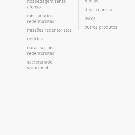
bíblias
hospedagem santo
afonso
deus conosco
missionários
livros
redentoristas
outros produtos
missões redentoristas
notícias
obras sociais
redentoristas
secretariado
vocacional