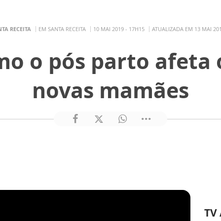
TA RECEITA
EM SANTA RECEITA
10 MAI 2019 - 17H15
ATUALIZADA EM 13 MAI 201
o o pós parto afeta
novas mamães
TV