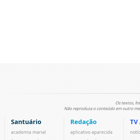
Os textos, fo
Não reproduza o conteúdo em outro meio
Santuário
Redação
TV
academia marial
aplicativo aparecida
notí