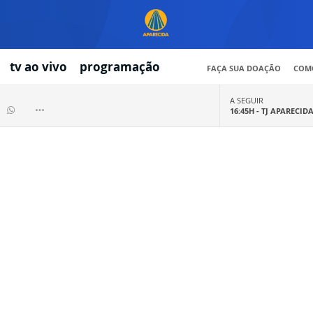
tv ao vivo
programação
FAÇA SUA DOAÇÃO
COMO
A SEGUIR
16:45H -
TJ APARECID