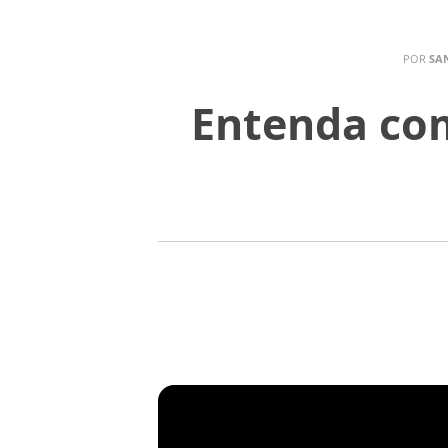
POR
SAN
Entenda com