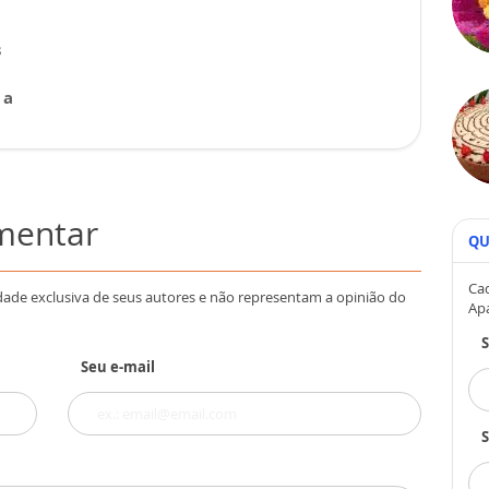
s
 a
omentar
QU
Cad
dade exclusiva de seus autores e não representam a opinião do
Ap
Seu e-mail
S