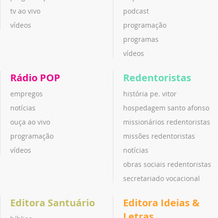
tv ao vivo
podcast
vídeos
programação
programas
vídeos
Rádio POP
Redentoristas
empregos
história pe. vitor
notícias
hospedagem santo afonso
ouça ao vivo
missionários redentoristas
programação
missões redentoristas
vídeos
notícias
obras sociais redentoristas
secretariado vocacional
Editora Santuário
Editora Ideias &
Letras