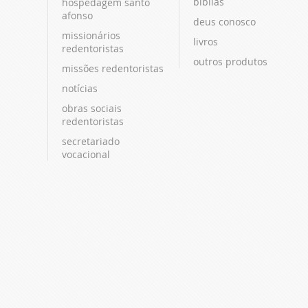
bíblias
hospedagem santo
afonso
deus conosco
missionários
livros
redentoristas
outros produtos
missões redentoristas
notícias
obras sociais
redentoristas
secretariado
vocacional