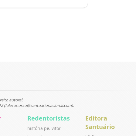
reito autoral.
12 (faleconosco@santuarionacional.com).
P
Redentoristas
Editora
Santuário
história pe. vitor