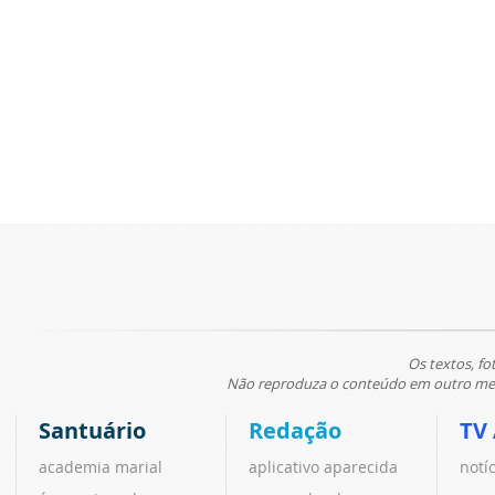
Os textos, fo
Não reproduza o conteúdo em outro meio
Santuário
Redação
TV
academia marial
aplicativo aparecida
notí