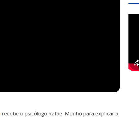
o
recebe o psicólogo Rafael Monho para explicar a
!