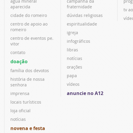
água mineral
campanha da
prog
aparecida
fraternidade
tv ao
cidade do romeiro
dúvidas religiosas
víde
centro de apoio ao
espiritualidade
romeiro
igreja
centro de eventos pe.
infográficos
vitor
libras
contato
notícias
doação
orações
família dos devotos
papa
história de nossa
vídeos
senhora
anuncie no A12
imprensa
locais turísticos
loja oficial
notícias
novena e festa