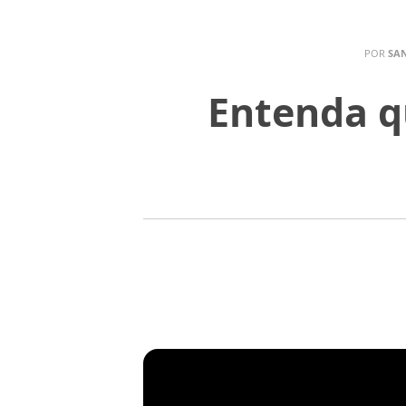
POR
SAN
Entenda qu