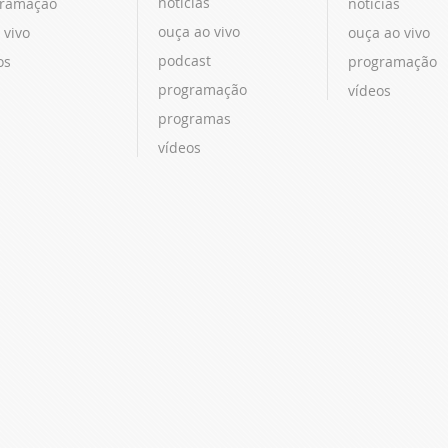
notícias
ramação
notícias
ouça ao vivo
 vivo
ouça ao vivo
podcast
os
programação
programação
vídeos
programas
vídeos